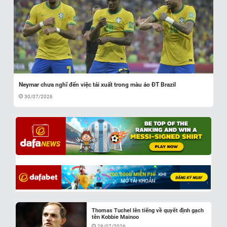
Neymar chưa nghĩ đến việc tái xuất trong màu áo ĐT Brazil
30/07/2026
Thomas Tuchel lên tiếng về quyết định gạch
tên Kobbie Mainoo
28/07/2026