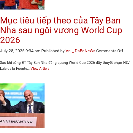
Brazi
Mục tiêu tiếp theo của Tây Ban
Nha sau ngôi vương World Cup
2026
on
July 28, 2026 9:34 pm
Published by
Vn._.DaFaNeWs
Comments Off
Mục
tiêu
Sau khi cùng ĐT Tây Ban Nha đăng quang World Cup 2026 đầy thuyết phục, HLV
tiếp
Luis de la Fuente...
View Article
theo
của
Tây
Ban
Nha
sau
ngôi
vươn
Worl
Cup