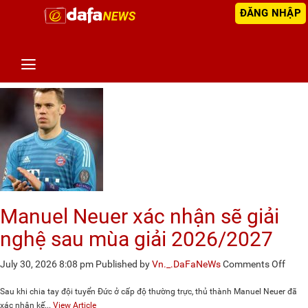
ĐĂNG NHẬP
Author Archives for Vn._.DaFaNeWs
Manuel Neuer xác nhận sẽ giải
nghệ sau mùa giải 2026/2027
on
July 30, 2026 8:08 pm
Published by
Vn._.DaFaNeWs
Comments Off
Manu
Neue
Sau khi chia tay đội tuyển Đức ở cấp độ thường trực, thủ thành Manuel Neuer đã
xác
xác nhận kế...
View Article