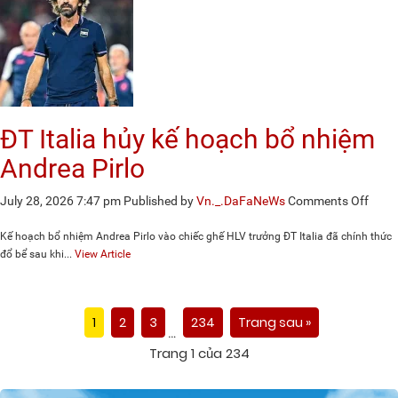
gạch
tên
Kobb
Main
ĐT Italia hủy kế hoạch bổ nhiệm
Andrea Pirlo
on
July 28, 2026 7:47 pm
Published by
Vn._.DaFaNeWs
Comments Off
ĐT
Italia
Kế hoạch bổ nhiệm Andrea Pirlo vào chiếc ghế HLV trưởng ĐT Italia đã chính thức
hủy
đổ bể sau khi...
View Article
kế
hoạc
bổ
1
2
3
234
Trang sau »
nhiệ
…
Andr
Trang 1 của 234
Pirlo