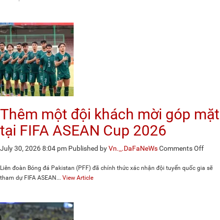
nhận
sẽ
giải
nghệ
sau
mùa
giải
2026
Thêm một đội khách mời góp mặt
tại FIFA ASEAN Cup 2026
on
July 30, 2026 8:04 pm
Published by
Vn._.DaFaNeWs
Comments Off
Thê
một
Liên đoàn Bóng đá Pakistan (PFF) đã chính thức xác nhận đội tuyển quốc gia sẽ
đội
tham dự FIFA ASEAN...
View Article
khác
mời
góp
mặt