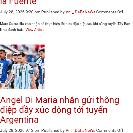
la Fuente
on
July 28, 2026 9:20 pm
Published by
Vn._.DaFaNeWs
Comments Off
Vô
địch
Marc Cucurella xác nhận sẽ thực hiện lời hứa đặc biệt sau khi cùng tuyển Tây Ban
Worl
Nha đánh bại...
View Article
Cup,
Cucur
chuẩ
bị
xăm
chân
dung
HLV
De
la
Fuen
Angel Di Maria nhắn gửi thông
điệp đầy xúc động tới tuyển
Argentina
on
July 28, 2026 9:12 pm
Published by
Vn._.DaFaNeWs
Comments Off