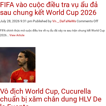
2026
FIFA vào cuộc điều tra vụ ẩu đả
sau chung kết World Cup 2026
on
July 28, 2026 9:31 pm
Published by
Vn._.DaFaNeWs
Comments Off
FIFA
vào
FIFA chính thức mở cuộc điều tra về vụ ẩu đả xảy ra sau trận chung kết World Cup
cuộc
2026...
View Article
điều
tra
vụ
ẩu
đả
sau
chun
kết
Worl
Cup
2026
Vô địch World Cup, Cucurella
chuẩn bị xăm chân dung HLV De