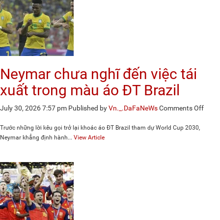
tại
FIFA
ASE
Cup
2026
Neymar chưa nghĩ đến việc tái
xuất trong màu áo ĐT Brazil
on
July 30, 2026 7:57 pm
Published by
Vn._.DaFaNeWs
Comments Off
Neym
chưa
Trước những lời kêu gọi trở lại khoác áo ĐT Brazil tham dự World Cup 2030,
nghĩ
Neymar khẳng định hành...
View Article
đến
việc
tái
xuất
trong
màu
áo
ĐT