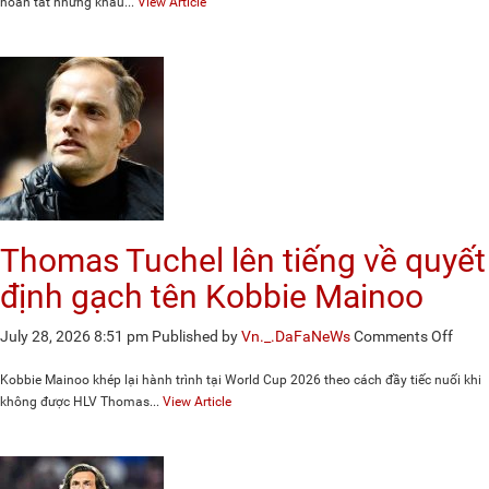
Việt
hoàn tất những khâu...
View Article
Nam
lên
đườn
sang
Thái
Lan,
sẵn
sàng
cho
trận
mở
Thomas Tuchel lên tiếng về quyết
màn
ASE
định gạch tên Kobbie Mainoo
Cup
on
July 28, 2026 8:51 pm
Published by
Vn._.DaFaNeWs
Comments Off
Thom
Tuche
Kobbie Mainoo khép lại hành trình tại World Cup 2026 theo cách đầy tiếc nuối khi
lên
không được HLV Thomas...
View Article
tiếng
về
quyế
định