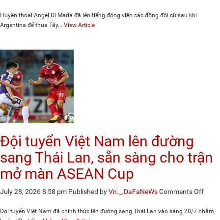
Ange
Di
Huyền thoại Angel Di Maria đã lên tiếng động viên các đồng đội cũ sau khi
Mari
Argentina để thua Tây...
View Article
nhắn
gửi
thôn
điệp
đầy
xúc
động
tới
tuyể
Argen
Đội tuyển Việt Nam lên đường
sang Thái Lan, sẵn sàng cho trận
mở màn ASEAN Cup
on
July 28, 2026 8:58 pm
Published by
Vn._.DaFaNeWs
Comments Off
Đội
tuyể
Đội tuyển Việt Nam đã chính thức lên đường sang Thái Lan vào sáng 20/7 nhằm