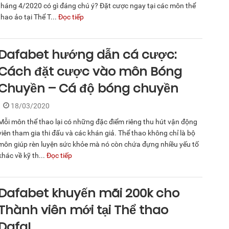
tháng 4/2020 có gì đáng chú ý? Đặt cược ngay tại các môn thể
thao ảo tại Thể T...
Đọc tiếp
Dafabet hướng dẫn cá cược:
Cách đặt cược vào môn Bóng
Chuyền – Cá độ bóng chuyền
18/03/2020
Mỗi môn thể thao lại có những đặc điểm riêng thu hút vận động
viên tham gia thi đấu và các khán giả. Thể thao không chỉ là bộ
môn giúp rèn luyện sức khỏe mà nó còn chứa đựng nhiều yếu tố
khác về kỹ th...
Đọc tiếp
Dafabet khuyến mãi 200k cho
Thành viên mới tại Thể thao
Dafa!