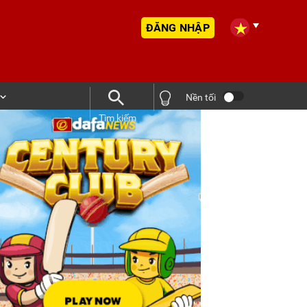
ĐĂNG NHẬP
Nền tối
Tìm kiếm