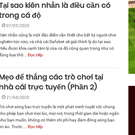
Tại sao kiên nhẫn là điều cần có
trong cá độ
07/05/2020
Kiên nhẫn cũng là một đặc điểm cần thiết cho bất kỳ người chơi
nghiêm túc nào, và nhà cái Dafabet sẽ giải thích lý do tại sao.
Hiểu được khía cạnh tâm lý của cá độ cũng quan trọng như có
đúng loại thô...
Đọc tiếp
Mẹo để thắng các trò chơi tại
nhà cái trực tuyến (Phần 2)
21/04/2020
Trò chơi sòng bạc trực tuyến là một phát minh tuyệt vời: chúng
cho phép bạn chơi mọi lúc, mọi nơi, trong thời gian dài hoặc ngắn
như bạn muốn, không có thêm chi phí hay đám đông sòng bạc
ồn ào. Trước ...
Đọc tiếp