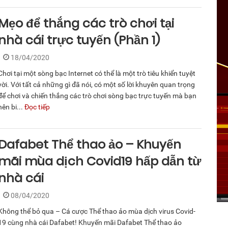
Mẹo để thắng các trò chơi tại
nhà cái trực tuyến (Phần 1)
18/04/2020
Chơi tại một sòng bạc Internet có thể là một trò tiêu khiển tuyệt
vời. Với tất cả những gì đã nói, có một số lời khuyên quan trọng
để chơi và chiến thắng các trò chơi sòng bạc trực tuyến mà bạn
nên bi...
Đọc tiếp
Dafabet Thể thao ảo – Khuyến
mãi mùa dịch Covid19 hấp dẫn từ
nhà cái
08/04/2020
Không thể bỏ qua – Cá cược Thể thao ảo mùa dịch virus Covid-
19 cùng nhà cái Dafabet! Khuyến mãi Dafabet Thể thao ảo