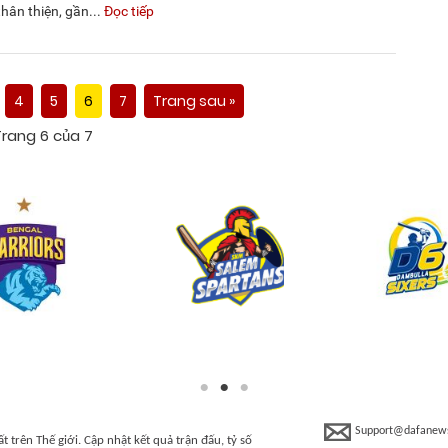
thân thiện, gần...
Đọc tiếp
4
5
6
7
Trang sau »
Trang 6 của 7
Support@dafanew
 trên Thế giới. Cập nhật kết quả trận đấu, tỷ số