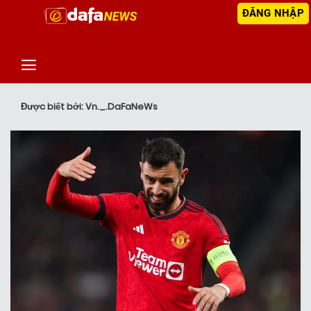
ĐĂNG NHẬP
‹
TIN MỚI NHẤT
Được biết bởi: Vn._.DaFaNeWs