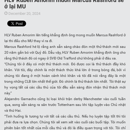
HLV Ruben Amorim muốn Marcus Rashford sẽ
ở lại MU
December 20, 2024
HLV Ruben Amorim lên tiếng khẳng định ông mong muốn Marcus Rashford ở
lại thi đấu cho MU thay vì ra đi.
Marcus Rashford hé lộ rằng anh sẵn sàng chào đón một thử thách mới sau
20 năm gắn bó với Quỷ đỏ. Dẫu vậy, HLV Ruben Amorim khẳng định ông cho
rằng thử thách đó có ngay ở SVĐ Old Trafford chứ không phải ở đâu xa.
“Chúng tôi ở đây có một thử thách mới. Đó được coi là thử thách đầy khó
khăn. Với tôi, đây chính là một thách thức khá lớn ở trong bóng đá, bởi vì
chúng tôi đang ở một hoàn cảnh khó khăn và tôi đã nói rằng đây là một
trong những CLB lớn nhất thế giới. Đó chính là thử thách lớn nhất. Tôi thật sự
hy vọng tất cả các cầu thủ của tôi đều sẵn sàng đón nhận thử thách mới
này.”
Alejandro Garnacho cũng bị loại khỏi trận derby Manchester vào cuối tuần
qua, song sẵn sàng ra sân trước Tottenham sau khi tập luyện vào Chủ nhật
và thứ Hai.
“Tình huống là tương tự với tất cả các cầu thủ. Nếu họ luyện tập tốt thì tôi
phải đưa ra lựa chọn. Chúng tôi sẽ xem xét vào cuối các buổi tập. Tôi muốn
phiên bản tốt nhất của mỗi cầu thủ và đó là điều quan trọng với tôi. Tôi chỉ