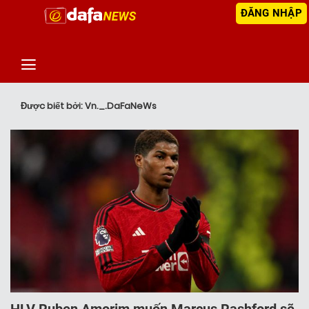
ĐĂNG NHẬP
‹
TIN MỚI NHẤT
Được biết bởi: Vn._.DaFaNeWs