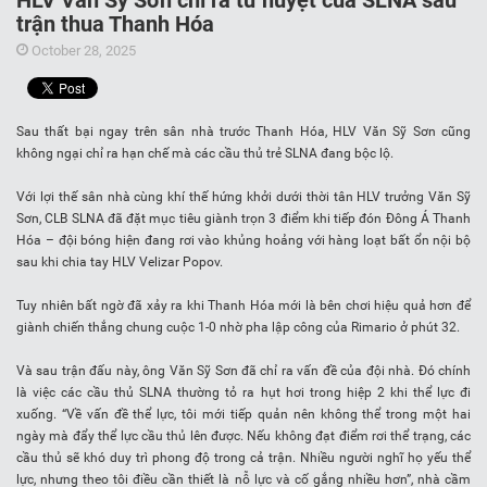
HLV Văn Sỹ Sơn chỉ ra tử huyệt của SLNA sau
trận thua Thanh Hóa
October 28, 2025
Sau thất bại ngay trên sân nhà trước Thanh Hóa, HLV Văn Sỹ Sơn cũng
không ngại chỉ ra hạn chế mà các cầu thủ trẻ SLNA đang bộc lộ.
Với lợi thế sân nhà cùng khí thế hứng khởi dưới thời tân HLV trưởng Văn Sỹ
Sơn, CLB SLNA đã đặt mục tiêu giành trọn 3 điểm khi tiếp đón Đông Á Thanh
Hóa – đội bóng hiện đang rơi vào khủng hoảng với hàng loạt bất ổn nội bộ
sau khi chia tay HLV Velizar Popov.
Tuy nhiên bất ngờ đã xảy ra khi Thanh Hóa mới là bên chơi hiệu quả hơn để
giành chiến thắng chung cuộc 1-0 nhờ pha lập công của Rimario ở phút 32.
Và sau trận đấu này, ông Văn Sỹ Sơn đã chỉ ra vấn đề của đội nhà. Đó chính
là việc các cầu thủ SLNA thường tỏ ra hụt hơi trong hiệp 2 khi thể lực đi
xuống. “Về vấn đề thể lực, tôi mới tiếp quản nên không thể trong một hai
ngày mà đẩy thể lực cầu thủ lên được. Nếu không đạt điểm rơi thể trạng, các
cầu thủ sẽ khó duy trì phong độ trong cả trận. Nhiều người nghĩ họ yếu thể
lực, nhưng theo tôi điều cần thiết là nỗ lực và cố gắng nhiều hơn”, nhà cầm