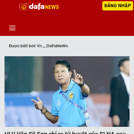
ĐĂNG NHẬP
‹
TIN MỚI NHẤT
Được biết bởi: Vn._.DaFaNeWs