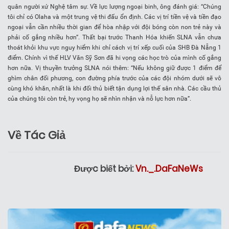
quân người xứ Nghệ tâm sự. Về lực lượng ngoại binh, ông đánh giá: “Chúng
tôi chỉ có Olaha và một trung vệ thi đấu ổn định. Các vị trí tiền vệ và tiền đạo
ngoại vẫn cần nhiều thời gian để hòa nhập với đội bóng còn non trẻ này và
phải cố gắng nhiều hơn”. Thất bại trước Thanh Hóa khiến SLNA vẫn chưa
thoát khỏi khu vực nguy hiểm khi chỉ cách vị trí xếp cuối của SHB Đà Nẵng 1
điểm. Chính vì thế HLV Văn Sỹ Sơn đã hi vọng các học trò của mình cố gắng
hơn nữa. Vị thuyền trưởng SLNA nói thêm: “Nếu không giữ được 1 điểm để
ghìm chân đối phương, con đường phía trước của các đội nhóm dưới sẽ vô
cùng khó khăn, nhất là khi đối thủ biết tận dụng lợi thế sân nhà. Các cầu thủ
của chúng tôi còn trẻ, hy vọng họ sẽ nhìn nhận và nỗ lực hơn nữa”.
Về Tác Giả
Được biết bởi:
Vn._.DaFaNeWs