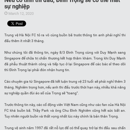
Nếu cố tình thi đấu, Đình Trọng sẽ có thể mất
sự nghiệp
March 12, 2020
Trung vệ Hà Nội FC tỏ ra vô cùng buồn bã trước thông tin anh phải nghỉ thi
đấu thêm ít nhất 3 tháng.
Như chúng tôi đã thông tin, ngày 8/3 Đình Trọng cùng với Duy Mạnh sang
Singapore để chữa trị chấn thương kết hợp thăm khám. Trong khi Duy Mạnh
đã phẫu thuật thành công và tiếp tục ở lại Singapore để các bác sĩ theo dõi
thì Đình Trọng lại phải đón nhận hung tin.
Các chuyên gia từ Singapore đã kết luận trung vệ 23 tuổi sẽ phải nghỉ thêm 3
tháng. Nghiêm trọng hơn, nếu anh thi đấu trước thời hạn này, nhiều khả năng
sự nghiệp quần đùi áo số của Trọng sẽ “toang”.
Trước thông tin này, các cổ động viên Việt Nam cũng như các fan của Hà Nội
FC khá buồn bã. Thầy Park và ông Chu Đình Nghiêm cũng hết sức bất an.
Tuy nhiên người buồn và thất vọng nhất lúc này chính là bản thân Trọng.
Trung vệ sinh năm 1997 đã rất nỗ lực để có thể quay trở lại thi đấu sau chấn