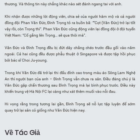
thương. Và thông tin này chẳng khác nào sét đánh ngang tai với anh.
Khi nhận được những lời động viên, chia sẻ của người hâm mộ và cả người
đồng đội Phan Văn Đức, Đình Trọng tỏ ra buồn bã: “”Cọt (Văn Đức) trở lại tốt
vậy rồi, còn Trọng thì”. Phan Văn Đức cũng động viên lại đồng đội ở đội tuyển
Việt Nam: “Cố gắng lên Trọng… sẽ qua thôi mà”.
Văn Đức và Đình Trọng đều bị đứt dây chằng chéo trước đầu gối vào năm
ngoái. Cả hai cũng đều được phẫu thuật ở Singapore và được tập hồi phục
bởi bác sĩ Choi Ju-young.
Trong khi Văn Đức đã trở lại thi đấu đỉnh cao trong màu áo Sông Lam Nghệ
An thì người bạn của anh – Đình Trọng vẫn chưa ra sân. Điều đáng chú ý là
Văn Đức gặp chấn thương sau Đình Trọng mà lại bình phục trước. Điều này
khiến trung vệ Hà Nội FC lại càng như xát thêm muối vào nỗi đau.
Hi vọng rằng trong tương lai gần, Đình Trọng sẽ nỗ lực tập luyện để sớm
quay trở lại sân cỏ giống như Văn Đức hiện nay.
Về Tác Giả