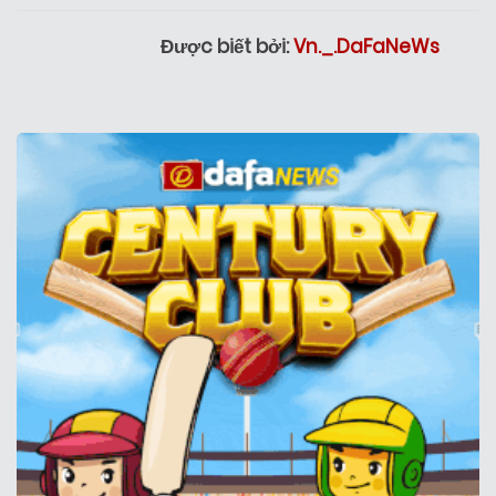
Được biết bởi:
Vn._.DaFaNeWs