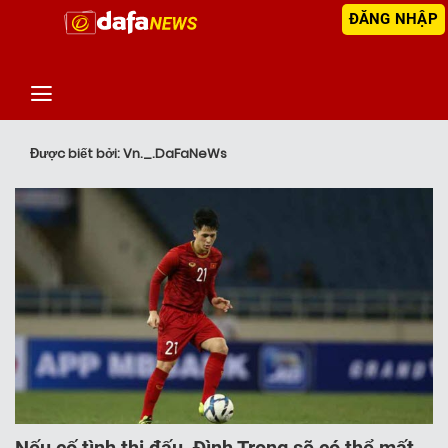
ĐĂNG NHẬP
‹
TIN MỚI NHẤT
Được biết bởi: Vn._.DaFaNeWs