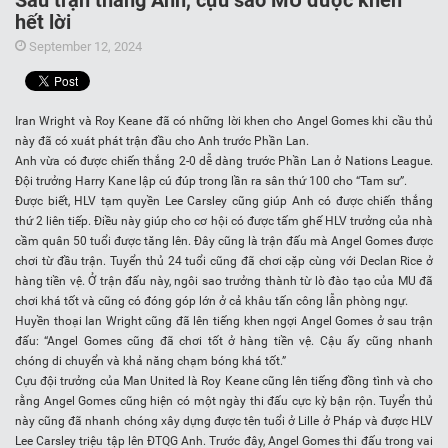
Sau trận thắng Anh, cựu sao MU được khen
hết lời
September 12, 2024
Iran Wright và Roy Keane đã có những lời khen cho Angel Gomes khi cầu thủ
này đã có xuát phát trận đầu cho Anh trước Phần Lan.
Anh vừa có được chiến thắng 2-0 dễ dàng trước Phần Lan ở Nations League.
Đội trưởng Harry Kane lập cú đúp trong lần ra sân thứ 100 cho “Tam sư”.
Được biết, HLV tạm quyền Lee Carsley cũng giúp Anh có được chiến thắng
thứ 2 liên tiếp. Điều này giúp cho cơ hội có được tấm ghế HLV trưởng của nhà
cầm quân 50 tuổi được tăng lên. Đây cũng là trận đấu mà Angel Gomes được
chơi từ đầu trận. Tuyển thủ 24 tuổi cũng đã chơi cặp cùng với Declan Rice ở
hàng tiền vệ. Ở trận đấu này, ngôi sao trưởng thành từ lò đào tạo của MU đã
chơi khá tốt và cũng có đóng góp lớn ở cả khâu tấn công lẫn phòng ngự.
Huyền thoại Ian Wright cũng đã lên tiếng khen ngợi Angel Gomes ở sau trận
đấu: “Angel Gomes cũng đã chơi tốt ở hàng tiền vệ. Cậu ấy cũng nhanh
chóng di chuyển và khả năng chạm bóng khá tốt.”
Cựu đội trưởng của Man United là Roy Keane cũng lên tiếng đồng tình và cho
rằng Angel Gomes cũng hiện có một ngày thi đấu cực kỳ bận rộn. Tuyển thủ
này cũng đã nhanh chóng xây dựng được tên tuổi ở Lille ở Pháp và được HLV
Lee Carsley triệu tập lên ĐTQG Anh. Trước đây, Angel Gomes thi đấu trong vai