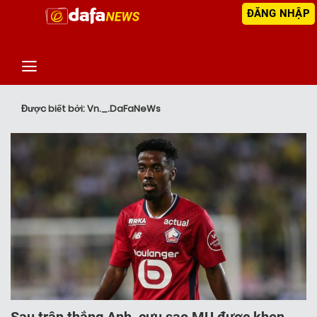
ĐĂNG NHẬP
‹
TIN MỚI NHẤT
Được biết bởi: Vn._.DaFaNeWs