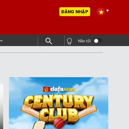
ĐĂNG NHẬP
Nền tối
Tìm kiếm