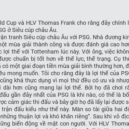
ld Cup và HLV Thomas Frank cho rằng đây chính l
PSG ở Siêu cúp châu Âu.
g trận tranh Siêu cúp châu Âu với PSG. Nhà đương k
ột mùa giải thành công và được đánh giá cao hơ
ợi thế với Tottenham lúc này. Với ông, việc khô
ợc chuẩn bị tốt hơn về thể lực, thể trạng. Cụ th
ã có một giai đoạn tiền mùa giải bình thường hơn, 
đều mong muốn. Tôi cho rằng đây là lợi thế của P
 cũng khá thực dụng vì mọi thứ đều có ưu và như
dài hơn cũng mang lại lợi thế. Bởi họ đã chơi r
́u gần đây nhất của PSG là khi nào, có thể là bô
được cảm giác thi đấu và bây giờ họ đã lấy lại được 
 trận đấu kiểu như thế này. Màn so tài giữa hai đ
ó những thuận lợi và khó khăn riêng”. Sau khi vô đị
hững biến động về mặt con người. Với HLV Thom