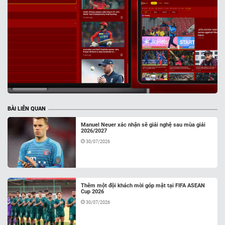
BÀI LIÊN QUAN
Manuel Neuer xác nhận sẽ giải nghệ sau mùa giải
2026/2027
30/07/2026
Thêm một đội khách mời góp mặt tại FIFA ASEAN
Cup 2026
30/07/2026