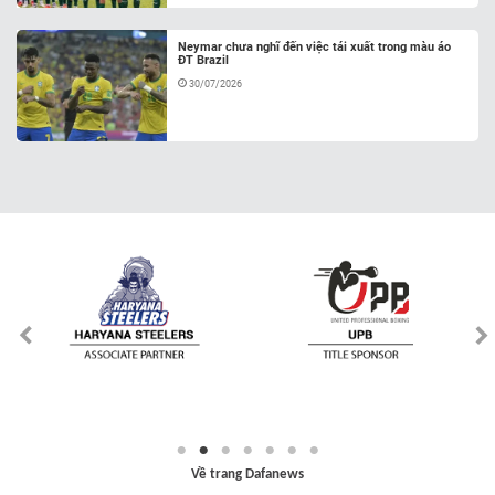
Neymar chưa nghĩ đến việc tái xuất trong màu áo
ĐT Brazil
30/07/2026
Về trang Dafanews