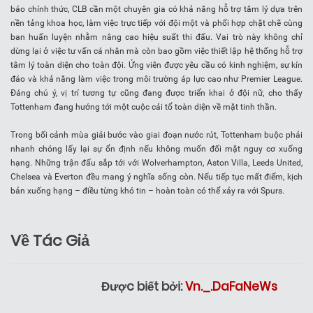
báo chính thức, CLB cần một chuyên gia có khả năng hỗ trợ tâm lý dựa trên
nền tảng khoa học, làm việc trực tiếp với đội một và phối hợp chặt chẽ cùng
ban huấn luyện nhằm nâng cao hiệu suất thi đấu. Vai trò này không chỉ
dừng lại ở việc tư vấn cá nhân mà còn bao gồm việc thiết lập hệ thống hỗ trợ
tâm lý toàn diện cho toàn đội. Ứng viên được yêu cầu có kinh nghiệm, sự kín
đáo và khả năng làm việc trong môi trường áp lực cao như Premier League.
Đáng chú ý, vị trí tương tự cũng đang được triển khai ở đội nữ, cho thấy
Tottenham đang hướng tới một cuộc cải tổ toàn diện về mặt tinh thần.
Trong bối cảnh mùa giải bước vào giai đoạn nước rút, Tottenham buộc phải
nhanh chóng lấy lại sự ổn định nếu không muốn đối mặt nguy cơ xuống
hạng. Những trận đấu sắp tới với Wolverhampton, Aston Villa, Leeds United,
Chelsea và Everton đều mang ý nghĩa sống còn. Nếu tiếp tục mất điểm, kịch
bản xuống hạng – điều từng khó tin – hoàn toàn có thể xảy ra với Spurs.
Về Tác Giả
Được biết bởi:
Vn._.DaFaNeWs