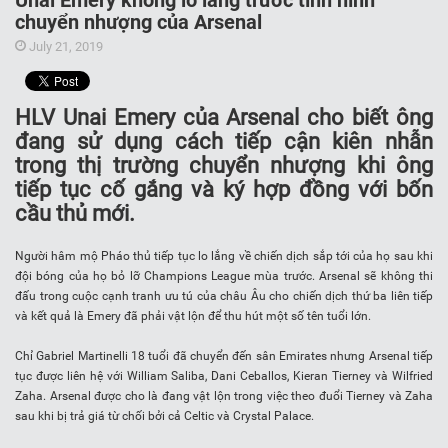
Unai Emery không lo lắng trước tình hình
chuyển nhượng của Arsenal
July 21, 2019
HLV Unai Emery của Arsenal cho biết ông
đang sử dụng cách tiếp cận kiên nhẫn
trong thị trường chuyển nhượng khi ông
tiếp tục cố gắng và ký hợp đồng với bốn
cầu thủ mới.
Người hâm mộ Pháo thủ tiếp tục lo lắng về chiến dịch sắp tới của họ sau khi
đội bóng của họ bỏ lỡ Champions League mùa trước. Arsenal sẽ không thi
đấu trong cuộc cạnh tranh ưu tú của châu Âu cho chiến dịch thứ ba liên tiếp
và kết quả là Emery đã phải vật lộn để thu hút một số tên tuổi lớn.
Chỉ Gabriel Martinelli 18 tuổi đã chuyển đến sân Emirates nhưng Arsenal tiếp
tục được liên hệ với William Saliba, Dani Ceballos, Kieran Tierney và Wilfried
Zaha. Arsenal được cho là đang vật lộn trong việc theo đuổi Tierney và Zaha
sau khi bị trả giá từ chối bởi cả Celtic và Crystal Palace.