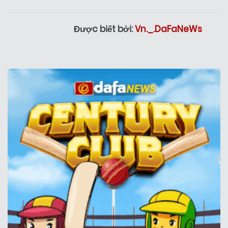
Được biết bởi:
Vn._.DaFaNeWs