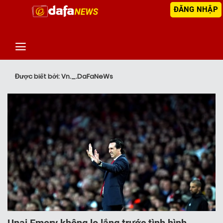
ĐĂNG NHẬP
‹
TIN MỚI NHẤT
Được biết bởi: Vn._.DaFaNeWs