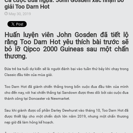
Cá cược đua ngựa: John Gosden xác nhận bỏ
giải Too Darn Hot
May 30, 2019
Huấn luyện viên John Gosden đã tiết lộ
rằng Too Darn Hot yêu thích bài trước sẽ
bỏ lỡ Qipco 2000 Guineas sau một chấn
thương.
Đứa trẻ ba tuổi dự kiến ​​sẽ là người đánh bại vào tuần thứ bảy khi chạy trong
Classic đầu tiên của mùa giải.
Too Darn Hot đã giành chiến thắng trong bốn cuộc đua đầu tiên của mình
cho đến nay, với hai chiến thắng tại Sandown được theo dõi bởi các cuộc đua
thành công tại Doncaster và Newmarket.
Sau khi giành được cổ phần Darley Dewhurst vào tháng 10, Too Darn Hot đã
được thiết lập cho một chiến dịch lớn năm 2019, nhưng một chấn thương
nẹp giờ đã làm hỏng kế hoạch.