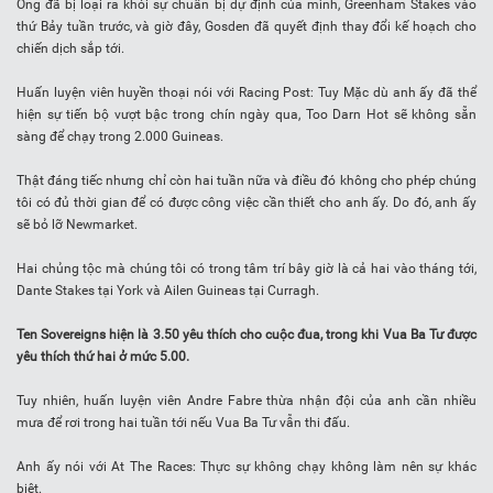
Ông đã bị loại ra khỏi sự chuẩn bị dự định của mình, Greenham Stakes vào
thứ Bảy tuần trước, và giờ đây, Gosden đã quyết định thay đổi kế hoạch cho
chiến dịch sắp tới.
Huấn luyện viên huyền thoại nói với Racing Post: Tuy Mặc dù anh ấy đã thể
hiện sự tiến bộ vượt bậc trong chín ngày qua, Too Darn Hot sẽ không sẵn
sàng để chạy trong 2.000 Guineas.
Thật đáng tiếc nhưng chỉ còn hai tuần nữa và điều đó không cho phép chúng
tôi có đủ thời gian để có được công việc cần thiết cho anh ấy. Do đó, anh ấy
sẽ bỏ lỡ Newmarket.
Hai chủng tộc mà chúng tôi có trong tâm trí bây giờ là cả hai vào tháng tới,
Dante Stakes tại York và Ailen Guineas tại Curragh.
Ten Sovereigns hiện là 3.50 yêu thích cho cuộc đua, trong khi Vua Ba Tư được
yêu thích thứ hai ở mức 5.00.
Tuy nhiên, huấn luyện viên Andre Fabre thừa nhận đội của anh cần nhiều
mưa để rơi trong hai tuần tới nếu Vua Ba Tư vẫn thi đấu.
Anh ấy nói với At The Races: Thực sự không chạy không làm nên sự khác
biệt.