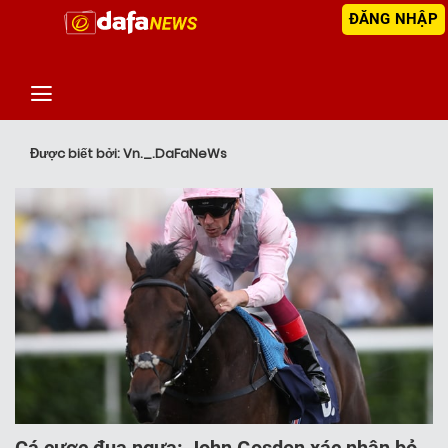
ĐĂNG NHẬP
‹
TIN MỚI NHẤT
Được biết bởi: Vn._.DaFaNeWs