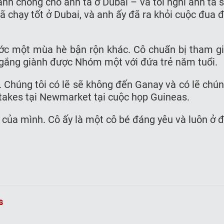
anh chóng cho anh ta ở Dubai – và tôi nghĩ anh ta 
 chạy tốt ở Dubai, và anh ấy đã ra khỏi cuộc đua 
rước một mùa hè bận rộn khác. Cô chuẩn bị tham g
 gắng giành được Nhóm một với đứa trẻ năm tuổi.
. Chúng tôi có lẽ sẽ không đến Ganay và có lẽ chú
Stakes tại Newmarket tại cuộc họp Guineas.
của mình. Cô ấy là một cô bé đáng yêu và luôn ở 
s