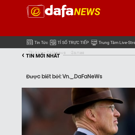
Tin Tức
TỈ SỐ TRỰC TIẾP
Trung Tâm Live-St
‹
Tải App – Dafanews
Games
TIN MỚI NHẤT
Được biết bởi: Vn._.DaFaNeWs