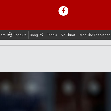
ream
Bóng Ðá
Bóng Rổ
Tennis
Võ Thuật
Môn Thể Thao Khác