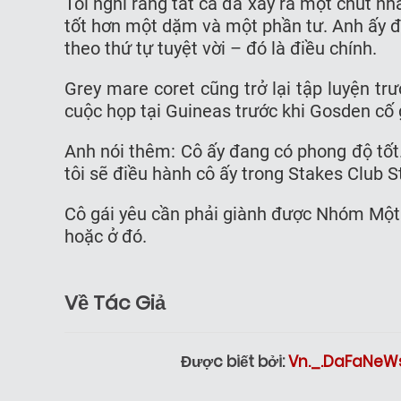
Tôi nghĩ rằng tất cả đã xảy ra một chút nh
tốt hơn một dặm và một phần tư. Anh ấy đã
theo thứ tự tuyệt vời – đó là điều chính.
Grey mare coret cũng trở lại tập luyện t
cuộc họp tại Guineas trước khi Gosden cố
Anh nói thêm: Cô ấy đang có phong độ tốt
tôi sẽ điều hành cô ấy trong Stakes Club 
Cô gái yêu cần phải giành được Nhóm Một 
hoặc ở đó.
Về Tác Giả
Được biết bởi:
Vn._.DaFaNeW