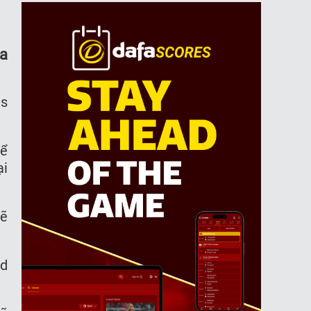
ha
es
để
ại
sẽ
rd