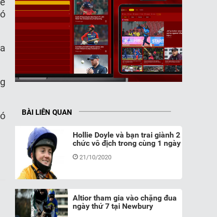
sẽ
đó
ia
ng
BÀI LIÊN QUAN
đó
Hollie Doyle và bạn trai giành 2
chức vô địch trong cùng 1 ngày
21/10/2020
Altior tham gia vào chặng đua
ngày thứ 7 tại Newbury