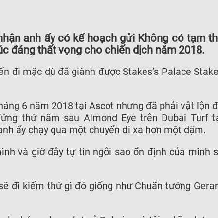
nhận anh ấy có kế hoạch gửi Không có tạm t
húc đáng thất vọng cho chiến dịch năm 2018.
yến đi mặc dù đã giành được Stakes’s Palace Stak
tháng 6 năm 2018 tại Ascot nhưng đã phải vật lộn 
ứng thứ năm sau Almond Eye trên Dubai Turf t
 anh ấy chạy qua một chuyến đi xa hơn một dặm.
ình và giờ đây tự tin ngôi sao ổn định của mình 
 sẽ đi kiếm thứ gì đó giống như Chuẩn tướng Gera