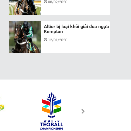
08/02/2020
Altior bị loại khỏi giải đua ngựa
Kempton
12/01/2020