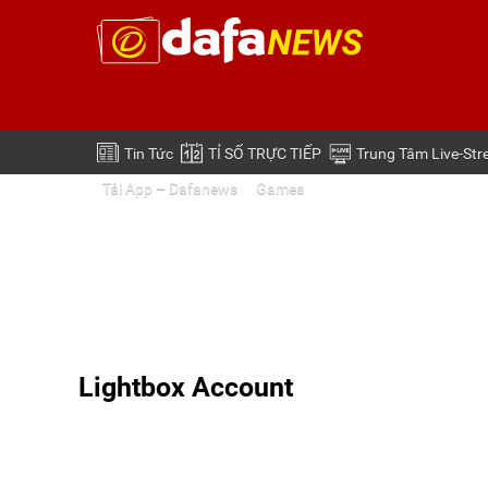
Tin Tức
TỈ SỐ TRỰC TIẾP
Trung Tâm Live-St
Tải App – Dafanews
Games
Lightbox Account