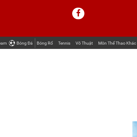
ream
Bóng Ðá
Bóng Rổ
Tennis
Võ Thuật
Môn Thể Thao Khác