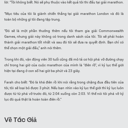
lời: “Tôi không biết. Nó sẽ phụ thuộc vào kết quả tôi thi đấu tại giải marathon.
“Mục tiêu của tôi là giành chiến thắng tại giải marathon London và đó là
toàn bộ những gì tôi đang tập trung.
“Đó sẽ là một phần thưởng thêm nếu tôi tham gia giải Commonwealth
Games, nhưng giải này không có trong danh sách của tôi. Tôi sẽ phải hoàn
thành giải marathon tốt nhất và sau đó tôi sẽ đưa ra quyết định. Bạn chỉ có
thể chọn một giải đấu,” anh nói thêm.
Trong khi đó, vận động viên 30 tuổi cũng đã mô tả cơ hội phá vỡ đường chạy
chỉ trong hai giờ của cuộc marathon của mình là “điên rồ”, vì kỷ lục thế giới
hiện tại đang ở con số hai giờ ba phút và 23 giây.
Farah cho biết: “Đó là khá điên rồ khi nói rằng trong chặng đua đầu tiên của
tôi, tôi sẽ loại bỏ được 3 phút. Nếu bạn nhìn vào kỷ lục thế giới thì kỷ lục luôn
được từ từ phá vỡ trước đó, từ 2:04 xuống còn 2:03. Vì thế nói tôi phá vỡ kỷ
lục đó quả thật là hoàn toàn điên rồ.”
Về Tác Giả