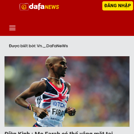
ĐĂNG NHẬP
‹
TIN MỚI NHẤT
Được biết bởi: Vn._.DaFaNeWs