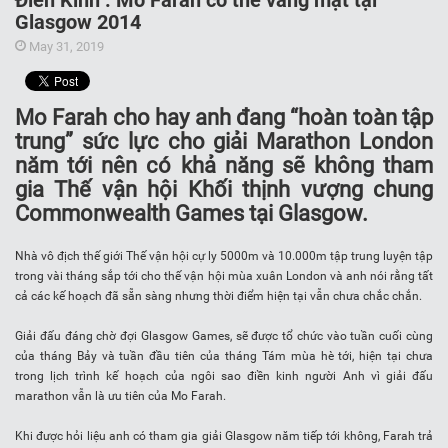
Điền Kinh : Mo Farah có thể vắng mặt tại
Glasgow 2014
May 31, 2019
Mo Farah cho hay anh đang “hoàn toàn tập
trung” sức lực cho giải Marathon London
năm tới nên có khả năng sẽ không tham
gia Thế vận hội Khối thịnh vượng chung
Commonwealth Games tại Glasgow.
Nhà vô địch thế giới Thế vận hội cự ly 5000m và 10.000m tập trung luyện tập
trong vài tháng sắp tới cho thế vận hội mùa xuân London và anh nói rằng tất
cả các kế hoạch đã sẵn sàng nhưng thời điểm hiện tại vẫn chưa chắc chắn.
Giải đấu đáng chờ đợi Glasgow Games, sẽ được tổ chức vào tuần cuối cùng
của tháng Bảy và tuần đầu tiên của tháng Tám mùa hè tới, hiện tại chưa
trong lịch trình kế hoạch của ngôi sao điền kinh người Anh vì giải đấu
marathon vẫn là ưu tiên của Mo Farah.
Khi được hỏi liệu anh có tham gia giải Glasgow năm tiếp tới không, Farah trả