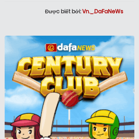
Được biết bởi:
Vn._.DaFaNeWs