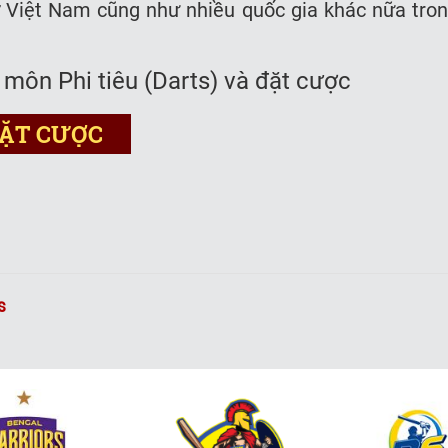
 ở Việt Nam cũng như nhiều quốc gia khác nữa tro
môn Phi tiêu (Darts) và đặt cược
s