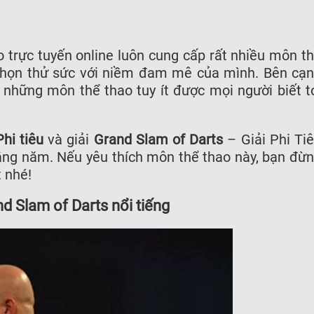
o trực tuyến online luôn cung cấp rất nhiều môn t
 chọn thử sức với niềm đam mê của mình. Bên cạ
những môn thể thao tuy ít được mọi người biết t
Phi tiêu
và giải
Grand Slam of Darts
– Giải Phi Ti
ằng năm. Nếu yêu thích môn thể thao này, bạn đừ
 nhé!
nd Slam of Darts nổi tiếng