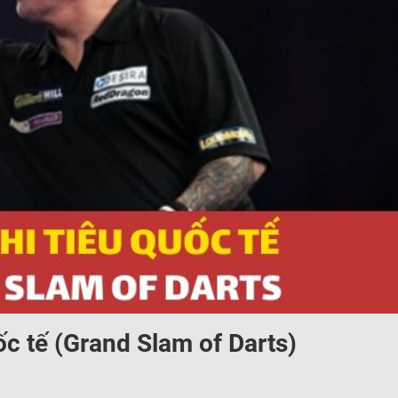
ốc tế (Grand Slam of Darts)