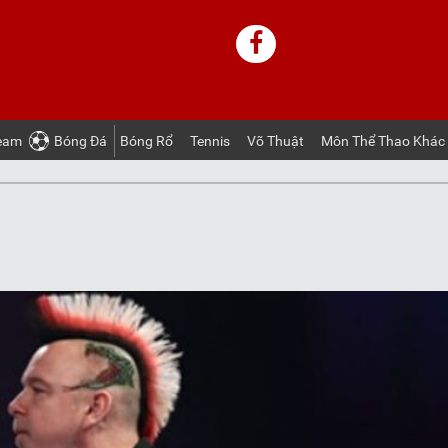
ream
Bóng Ðá
Bóng Rổ
Tennis
Võ Thuật
Môn Thể Thao Khác