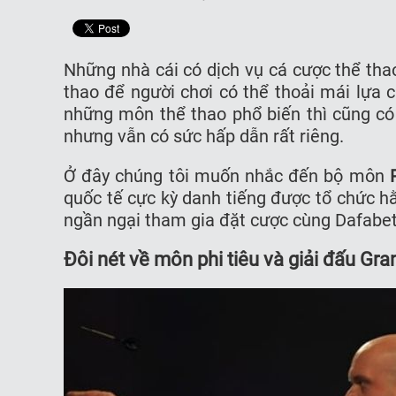
Những nhà cái có dịch vụ cá cược thể tha
thao để người chơi có thể thoải mái lựa
những môn thể thao phổ biến thì cũng có 
nhưng vẫn có sức hấp dẫn rất riêng.
Ở đây chúng tôi muốn nhắc đến bộ môn
quốc tế cực kỳ danh tiếng được tổ chức h
ngần ngại tham gia đặt cược cùng Dafabet
Đôi nét về môn phi tiêu và giải đấu Gra