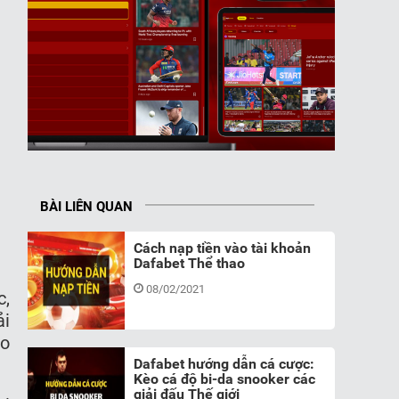
BÀI LIÊN QUAN
Cách nạp tiền vào tài khoản
Dafabet Thể thao
08/02/2021
c,
ải
ào
Dafabet hướng dẫn cá cược:
Kèo cá độ bi-da snooker các
giải đấu Thế giới