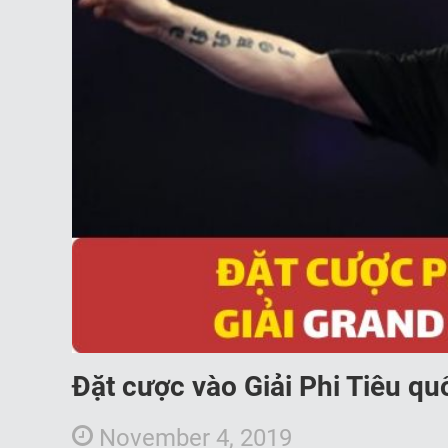
Đặt cược vào Giải Phi Tiêu qu
November 4, 2019