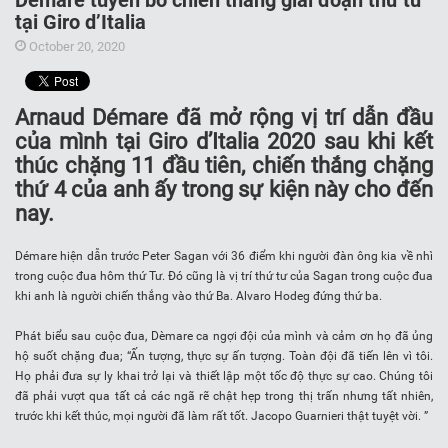
Démare tuyên bố chiến thắng giai đoạn thứ tư
tại Giro d’Italia
October 20, 2020
Arnaud Démare đã mở rộng vị trí dẫn đầu
của mình tại Giro d’Italia 2020 sau khi kết
thúc chặng 11 đầu tiên, chiến thắng chặng
thứ 4 của anh ấy trong sự kiện này cho đến
nay.
Démare hiện dẫn trước Peter Sagan với 36 điểm khi người đàn ông kia về nhì
trong cuộc đua hôm thứ Tư. Đó cũng là vị trí thứ tư của Sagan trong cuộc đua
khi anh là người chiến thắng vào thứ Ba. Alvaro Hodeg đứng thứ ba.
Phát biểu sau cuộc đua, Dèmare ca ngợi đội của mình và cảm ơn họ đã ủng
hộ suốt chặng đua; “Ấn tượng, thực sự ấn tượng. Toàn đội đã tiến lên vì tôi.
Họ phải đưa sự ly khai trở lại và thiết lập một tốc độ thực sự cao. Chúng tôi
đã phải vượt qua tất cả các ngã rẽ chật hẹp trong thị trấn nhưng tất nhiên,
trước khi kết thúc, mọi người đã làm rất tốt. Jacopo Guarnieri thật tuyệt vời. ”