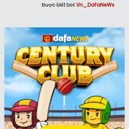
Được biết bởi:
Vn._.DaFaNeWs