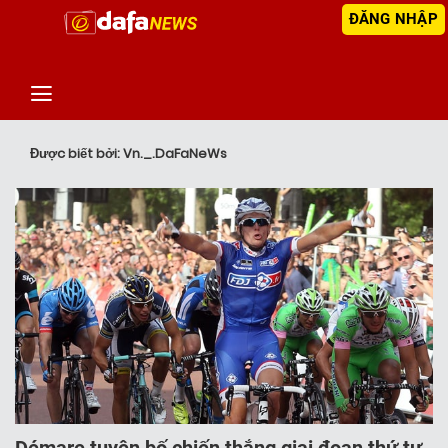
ĐĂNG NHẬP
‹
TIN MỚI NHẤT
Được biết bởi: Vn._.DaFaNeWs