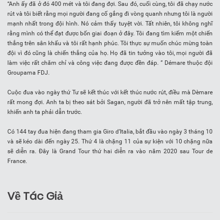
“Anh ấy đã ở đó 400 mét và tôi đang đợi. Sau đó, cuối cùng, tôi đã chạy nước
rút và tôi biết rằng mọi người đang cố gắng đi vòng quanh nhưng tôi là người
mạnh nhất trong đội hình. Nó cảm thấy tuyệt vời. Tất nhiên, tôi không nghĩ
rằng mình có thể đạt được bốn giai đoạn ở đây. Tôi đang tìm kiếm một chiến
thắng trên sân khấu và tôi rất hạnh phúc. Tôi thực sự muốn chúc mừng toàn
đội vì đó cũng là chiến thắng của họ. Họ đã tin tưởng vào tôi, mọi người đã
làm việc rất chăm chỉ và công việc đang được đền đáp. ” Démare thuộc đội
Groupama FDJ.
Cuộc đua vào ngày thứ Tư sẽ kết thúc với kết thúc nước rút, điều mà Dèmare
rất mong đợi. Anh ta bị theo sát bởi Sagan, người đã trở nên mất tập trung,
khiến anh ta phải dẫn trước.
Có 144 tay đua hiện đang tham gia Giro d’Italia, bắt đầu vào ngày 3 tháng 10
và sẽ kéo dài đến ngày 25. Thứ 4 là chặng 11 của sự kiện với 10 chặng nữa
sẽ diễn ra. Đây là Grand Tour thứ hai diễn ra vào năm 2020 sau Tour de
France.
Về Tác Giả